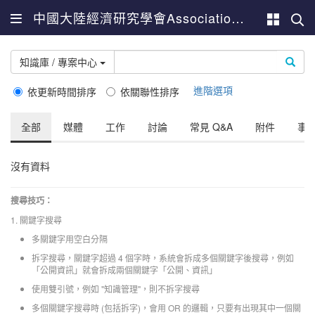
中國大陸經濟研究學會Association for China Economic Studies
知識庫 / 專案中心
進階選項
依更新時間排序
依關聯性排序
全部
媒體
工作
討論
常見 Q&A
附件
事
沒有資料
搜尋技巧：
1. 關鍵字搜尋
多關鍵字用空白分隔
拆字搜尋，關鍵字超過 4 個字時，系統會拆成多個關鍵字後搜尋，例如
「公開資訊」就會拆成兩個關鍵字「公開、資訊」
使用雙引號，例如 "知識管理"，則不拆字搜尋
多個關鍵字搜尋時 (包括拆字)，會用 OR 的邏輯，只要有出現其中一個關