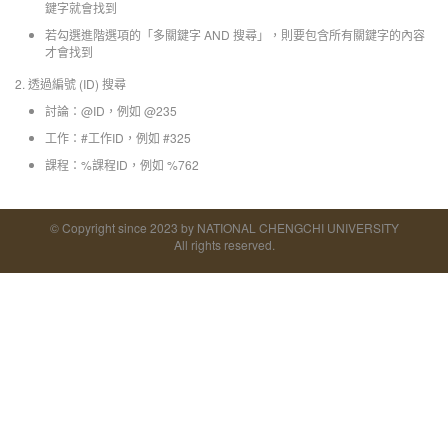
鍵字就會找到
若勾選進階選項的「多關鍵字 AND 搜尋」，則要包含所有關鍵字的內容
才會找到
2. 透過編號 (ID) 搜尋
討論：@ID，例如 @235
工作：#工作ID，例如 #325
課程：%課程ID，例如 %762
© Copyright since 2023 by NATIONAL CHENGCHI UNIVERSITY
All rights reserved.