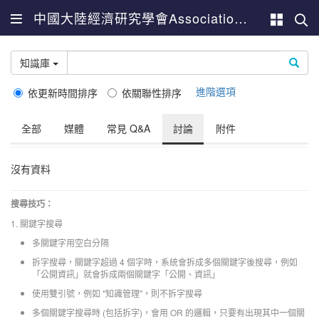
中國大陸經濟研究學會Association for China Economic Studies
知識庫
進階選項
依更新時間排序
依關聯性排序
全部
媒體
常見 Q&A
討論
附件
沒有資料
搜尋技巧：
1. 關鍵字搜尋
多關鍵字用空白分隔
拆字搜尋，關鍵字超過 4 個字時，系統會拆成多個關鍵字後搜尋，例如
「公開資訊」就會拆成兩個關鍵字「公開、資訊」
使用雙引號，例如 "知識管理"，則不拆字搜尋
多個關鍵字搜尋時 (包括拆字)，會用 OR 的邏輯，只要有出現其中一個關