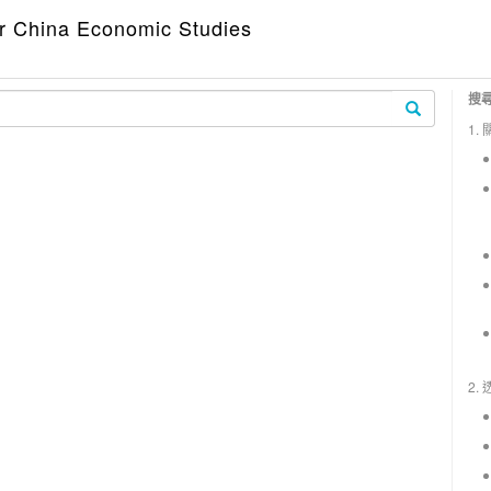
hina Economic Studies
搜
1.
2.