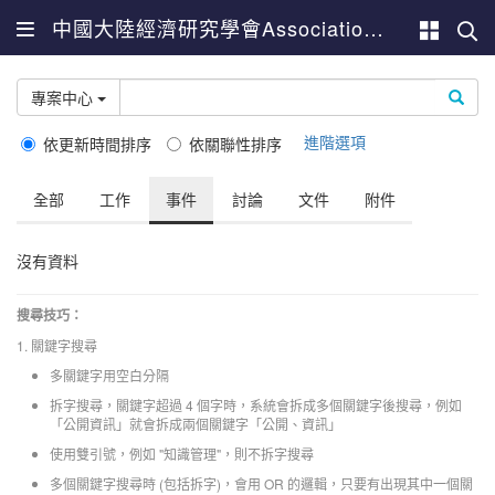
中國大陸經濟研究學會Association for China Economic Studies
專案中心
進階選項
依更新時間排序
依關聯性排序
全部
工作
事件
討論
文件
附件
沒有資料
搜尋技巧：
1. 關鍵字搜尋
多關鍵字用空白分隔
拆字搜尋，關鍵字超過 4 個字時，系統會拆成多個關鍵字後搜尋，例如
「公開資訊」就會拆成兩個關鍵字「公開、資訊」
使用雙引號，例如 "知識管理"，則不拆字搜尋
多個關鍵字搜尋時 (包括拆字)，會用 OR 的邏輯，只要有出現其中一個關