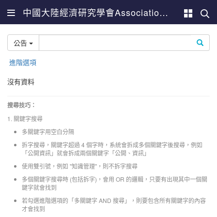
中國大陸經濟研究學會Association for China Economic Studies
公告
進階選項
沒有資料
搜尋技巧：
1. 關鍵字搜尋
多關鍵字用空白分隔
拆字搜尋，關鍵字超過 4 個字時，系統會拆成多個關鍵字後搜尋，例如
「公開資訊」就會拆成兩個關鍵字「公開、資訊」
使用雙引號，例如 "知識管理"，則不拆字搜尋
多個關鍵字搜尋時 (包括拆字)，會用 OR 的邏輯，只要有出現其中一個關
鍵字就會找到
若勾選進階選項的「多關鍵字 AND 搜尋」，則要包含所有關鍵字的內容
才會找到