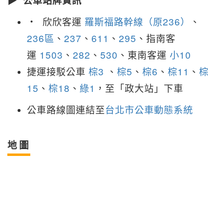
▶ 公車站牌資訊
‧ 欣欣客運
羅斯福路幹線（原236）
、
236區
、
237
、
611
、
295
、指南客
運
1503
、
282
、
530
、東南客運
小10
捷運接駁公車
棕3
、
棕5
、
棕6
、
棕11
、
棕
15
、
棕18
、
綠1
，至「政大站」下車
公車路線圖連結至
台北市公車動態系統
地圖