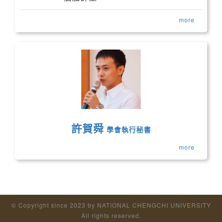
more
許賀舜
學會執行秘書
more
© Copyright since 2023 by NATIONAL CHENGCHI UNIVERSITY
All rights reserved.